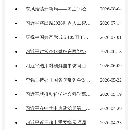
东风浩荡开新局——习近平经济思想指引中国经济高质量发展行稳致远
2026-08-04
习近平将出席2026世界人工智能大会暨人工智能全球治理高级别会议开幕式并发表主旨讲话
2026-07-14
庆祝中国共产党成立105周年大会在京隆重举行
2026-07-01
习近平对常态化做好东西部协作工作作出重要指示
2026-06-18
习近平结束对朝鲜国事访问回到北京
2026-06-09
李强主持召开国务院常务会议 研究推进全国统一大市场建设有关工作 审议通过《现代化应急体系建设“十五五”规划》 讨论《中华人民共和国...
2026-05-22
习近平就推动哲学社会科学高质量发展作出重要指示
2026-05-19
习近平在中共中央政治局第二十五次集体学习时强调：着力提高防范应对自然灾害能力 切实维护人民群众生命财产安全
2026-04-29
习近平近日作出重要指示强调：把"义乌发展经验"进一步总结好运用好 探索走出符合各自实际的高质量发展之路
2026-04-23