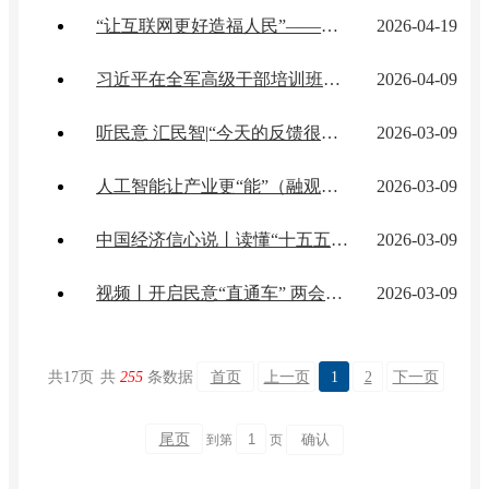
“让互联网更好造福人民”——网络强国建设向纵深推进
2026-04-19
习近平在全军高级干部培训班开班式上发表重要讲话强调：开展思想整风 深化政治整训 以崭新政治面貌迎接建军一百周年
2026-04-09
听民意 汇民智|“今天的反馈很全面也很务实”——全国人大代表张雨霏与国家体育总局工作人员面对面
2026-03-09
人工智能让产业更“能”（融观察）
2026-03-09
中国经济信心说丨读懂“十五五”主要指标的深意
2026-03-09
视频丨开启民意“直通车” 两会“旁听员”让基层声音听得到、落得实
2026-03-09
共
17
页
共
255
条数据
首页
上一页
1
2
下一页
尾页
到第
页