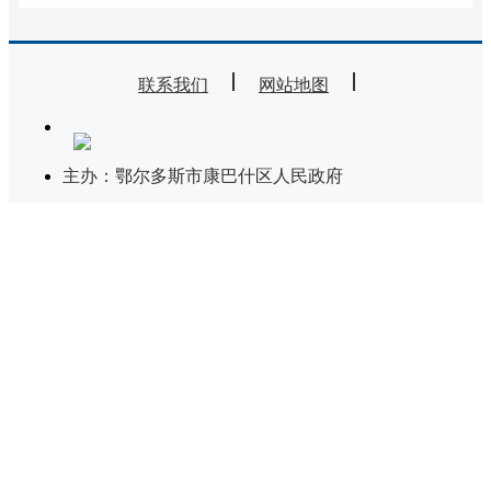
联系我们
网站地图
主办：鄂尔多斯市康巴什区人民政府
承办：康巴什区政务服务与数据管理局
技术支持：内蒙古海瑞科技有限责任公司
违法和不良信息举报电话：0477-8581124
蒙ICP备11002510号-29
蒙公网安备 15060302000204号