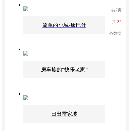
共
2
页
共
21
简单的小城-康巴什
条数据
房车族的“快乐老家”
日出雷家坡