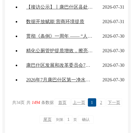
【接访公示】丨康巴什区县处级领导干部接访公示
2026-07-31
数据开放赋能 营商环境提质
2026-07-31
贯彻《条例》一周年 —— “人社+法院”市区两级联动进项目，筑牢农民工“安薪防线”
2026-07-30
精化公厕管护提质增效，擦亮便民服务城市窗口
2026-07-30
康巴什区发展和改革委员会7月29日粮油副食蔬菜价格监测情况
2026-07-30
2026年7月康巴什区第一净水厂出厂水检测结果
2026-07-30
共
34
页
共
1494
条数据
首页
上一页
1
2
下一页
尾页
到第
页