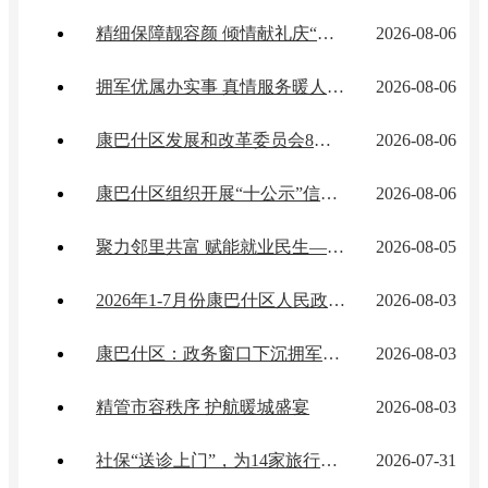
精细保障靓容颜 倾情献礼庆“八一” ——城市管理局圆满完成建军节暖城“三件套”活动期间城市环境与景观保障任务
2026-08-06
拥军优属办实事 真情服务暖人心——康巴什区交通运输局贴心服务获军人家属致谢
2026-08-06
康巴什区发展和改革委员会8月5日粮油副食蔬菜价格监测情况
2026-08-06
康巴什区组织开展“十公示”信息归集报送暨信用修复工作线上培训会
2026-08-06
聚力邻里共富 赋能就业民生——区人力资源公共服务中心借力邻里文化节开展惠民就业服务
2026-08-05
2026年1-7月份康巴什区人民政府网站总访问量突破205万人次
2026-08-03
康巴什区：政务窗口下沉拥军集市 暖心服务传递暖城温度
2026-08-03
精管市容秩序 护航暖城盛宴
2026-08-03
社保“送诊上门”，为14家旅行社开出“用工良方”！
2026-07-31