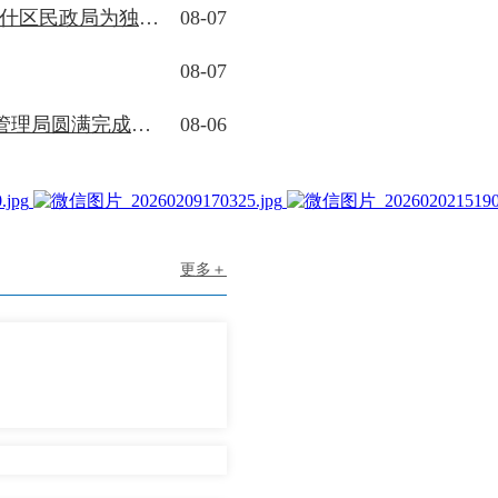
康暖365·一通虚弱电话开启紧急守护——康巴什区民政局为独居特困老人 筑牢生命防线
08-07
08-07
精细保障靓容颜 倾情献礼庆“八一” ——城市管理局圆满完成建军节暖城“三件套”活动期间城市环境与景观保障任务
08-06
更多＋