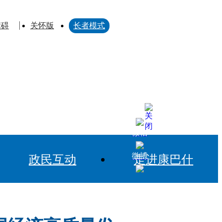
障碍
关怀版
长者模式
微信
微博
政民互动
走进康巴什