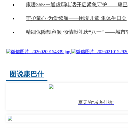
守护童心·为爱续航——困境儿童 集体生日会
图说康巴什
夏天的“考考什纳”