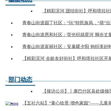
青春山街道园丁社区：“玩”转民族风，“搭”
青春山街道恩和社区：荧光织就星河 脚步丈
青春山街道富丽社区：安巢暖夕阳 钩织美好
部门动态
【接访公示】丨康巴什区县处级领