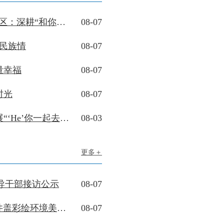
【精彩滨河 团结街社】呼和塔拉社区：深耕“和你一起”品牌 共绘民族团结同心圆
08-07
出民族情
08-07
量幸福
08-07
时光
08-07
【精彩滨河 全龄友好街社】呼和塔拉社区开展“‘He’你一起去徒步 八一健步励初心” 主题健步活动
08-03
更多＋
导干部接访公示
08-07
【五社六站】“童心绘景·增色家园”——儿童井盖彩绘环境美化志愿活动
08-07