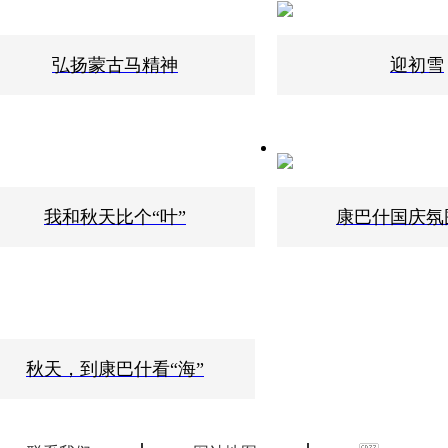
弘扬蒙古马精神
迎初雪
我和秋天比个“叶”
康巴什国庆氛
秋天，到康巴什看“海”