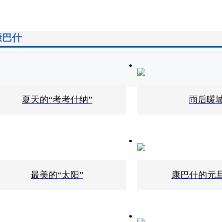
康巴什
夏天的“考考什纳”
雨后暖
最美的“太阳”
康巴什的元旦