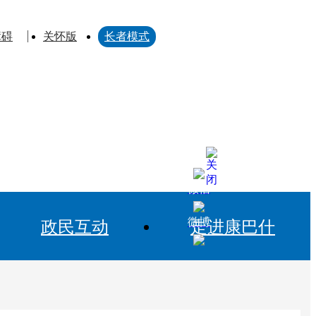
障碍
关怀版
长者模式
微信
微博
政民互动
走进康巴什