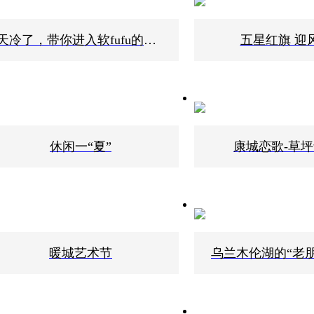
天冷了，带你进入软fufu的康巴什
五星红旗 迎
休闲一“夏”
康城恋歌-草
暖城艺术节
乌兰木伦湖的“老