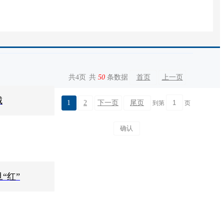
共
4
页
共
50
条数据
首页
上一页
城
1
2
下一页
尾页
到第
页
“红”