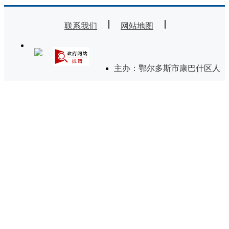
联系我们
网站地图
主办：鄂尔多斯市康巴什区人
民政府
承办：康巴什区政务服务与数据管理局
技术支持：内蒙古海瑞科技有限责任公司
违法和不良信息举报电话：0477-8581124
蒙ICP备11002510号-29