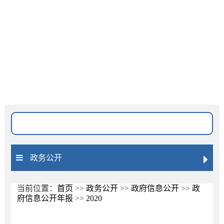
网站无障碍
长者模式
搜索位置
标题
全文
文号
政务公开
匹配度
精准
模糊
按日期排序
降序
升序
当前位置：
首页
>>
政务公开
>>
政府信息公开
>>
政
府信息公开年报
>>
2020