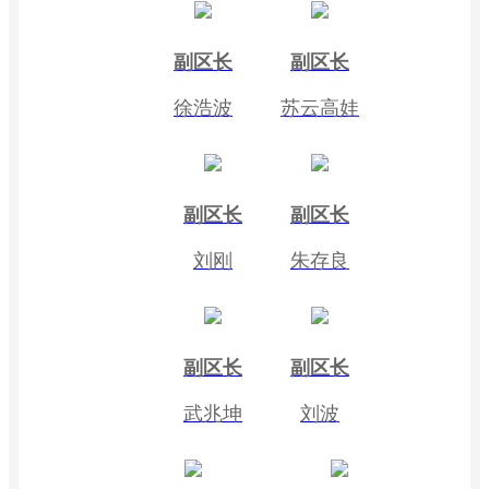
副区长
副区长
徐浩波
苏云高娃
副区长
副区长
刘刚
朱存良
副区长
副区长
武兆坤
刘波