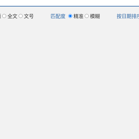
题
全文
文号
匹配度
精准
模糊
按日期排