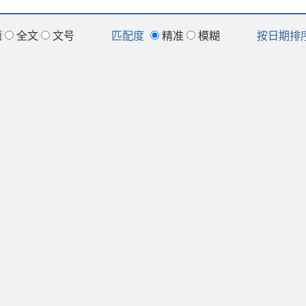
题
全文
文号
匹配度
精准
模糊
按日期排