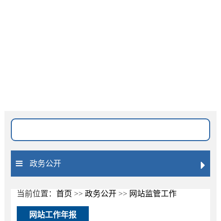
网站无障碍
长者模式
搜索位置
标题
全文
文号
政务公开
匹配度
精准
模糊
按日期排序
降序
升序
当前位置：
首页
>>
政务公开
>>
网站监管工作
网站工作年报