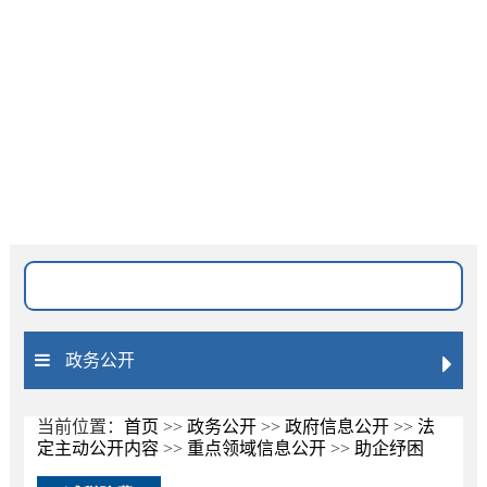
网站无障碍
长者模式
搜索位置
标题
全文
文号
政务公开
匹配度
精准
模糊
按日期排序
降序
升序
当前位置：
首页
>>
政务公开
>>
政府信息公开
>>
法
定主动公开内容
>>
重点领域信息公开
>>
助企纾困