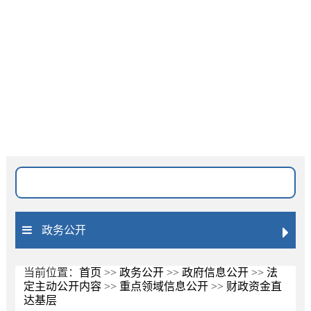
网站无障碍
长者模式
搜索位置
标题
全文
文号
政务公开
匹配度
精准
模糊
按日期排序
降序
升序
当前位置：
首页
>>
政务公开
>>
政府信息公开
>>
法
定主动公开内容
>>
重点领域信息公开
>>
财政资金直
达基层