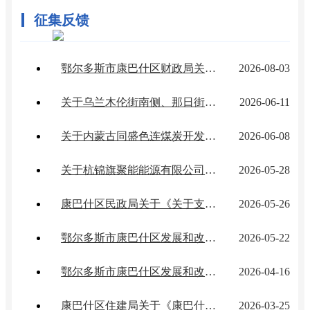
征集反馈
鄂尔多斯市康巴什区财政局关于征求《康巴什区国有资本经营预算管理办法（征求意见稿）》意见建议的反馈说明
2026-08-03
关于乌兰木伦街南侧、那日街北侧基础 设施更新项目社会稳定风险评估公示 的反馈说明
2026-06-11
关于内蒙古同盛色连煤炭开发有限公司布拉格矿井110kV输变电工程社会稳定风险评估公示的反馈说明
2026-06-08
关于杭锦旗聚能能源有限公司油房壕煤矿110kV变电站第二回路电源线路工程（康巴什区 境内）社会稳定风险评估调查的反馈说明
2026-05-28
康巴什区民政局关于《关于支持社区养老托育服务机构建设运营的实施办法（试行）》（征求意见稿）征求意见的反馈说明
2026-05-26
鄂尔多斯市康巴什区发展和改革委员会关于《康巴什区成品粮油储备管理实施 办法社会稳定风险评估调查 信息公示》的反馈意见
2026-05-22
鄂尔多斯市康巴什区发展和改革委员会关于征求《康巴什区成品粮油储备管理 实施办法（征求意见稿）》 意见建议的反馈说明
2026-04-16
康巴什区住建局关于《康巴什区高品质住宅小区建设技术导则（征求意见稿）》征求意见的反馈说明
2026-03-25