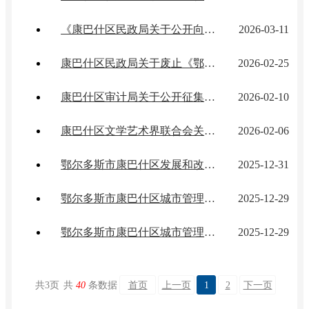
《康巴什区民政局关于公开向社会征集康巴什区社会救助服务突出问题线索的公告》的反馈说明
2026-03-11
康巴什区民政局关于废止《鄂尔多斯市康巴什区人民政府关于印发最低生活保障 特困供养 临时救助工作实施细则的通知》（征求意见稿）的反...
2026-02-25
康巴什区审计局关于公开征集2026年度审计项目计划建议的反馈说明
2026-02-10
康巴什区文学艺术界联合会关于公开征求《康巴什区文学艺术激励扶持办法（征求意见稿）》意见的反馈说明
2026-02-06
鄂尔多斯市康巴什区发展和改革委员会关于《鄂尔多斯市康巴什区国民经济 和社会发展第十五个五年规划纲要 社会稳定风险评估调查信息 公示...
2025-12-31
鄂尔多斯市康巴什区城市管理局关于 《康巴什区智慧停车场项目建设及收费管理 实施方案（讨论稿）听证会公告》 征求意见的反馈说明
2025-12-29
鄂尔多斯市康巴什区城市管理局关于 《康巴什区智慧停车场项目建设及收费管理 实施方案（讨论稿）征求意见的公告》征求意见的反馈说明
2025-12-29
共
3
页
共
40
条数据
首页
上一页
1
2
下一页