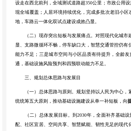
设走在西北前列，全域测试道路超
350
公里；市政公用设
现全域覆盖；人居环境持续优化，完成多批次老旧小区
地，车路云一体化双试点建设成效凸显。
（二）现存突出短板与发展痛点
。
对照现代化城市
显、支路微循环不畅，停车缺口大，智慧交通管控仍有
能力不足；三是城市空间与小区品质有待提升，全龄友
通，基础设施风险预判和四预联动能力不足。
三、规划总体思路与发展目
（一）总体思路与原则
。
规划坚持以人民为中心，
统统筹五大原则，推动基础设施建设从单一补短板，向
（二）总体发展目标
。
到
2030
年，全面补齐基础设
配、社区宜居、空间共享、智慧赋能、韧性充足的现代