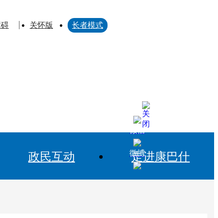
障碍
关怀版
长者模式
微信
微博
政民互动
走进康巴什