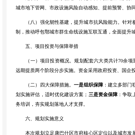
城市地下管网、市政设施风险自动感知、提前预警、协
（八）强化韧性基建，提升城市抗风险能力
。
针对
制，推动呼包鄂城市群生命线设施互联互通，全面提升
五、项目投资与保障举措
（一）项目投资概况
。
规划配套六大类共计
70
余项
远期提质两个阶段分步实施。资金采用政府投资、国企
（二）四大保障措施
。
一是
组织保障
：建立多部门
划实施评估，适时优化建设方案；
三是
资金保障
：争取
务培训，夯实规划落地人才支撑。
六、规划实施意义
本次规划立足康巴什区市府核心区定位以及城市发