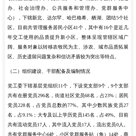
办、社会治理办、公共服务和管理办、党群服务中
心），下辖新北、达尔罕、哈巴格希、栖湖、团结5个社
区。目前共管理服务居民小区
41
个，其中有
16个是近几
年交工使用的品质提升新小区。
整体呈现管辖区域广
阔、
服务对象以转移农牧民为主
、涉农
、城市品质拓展
区、历史遗留问题
复杂
和信访矛盾较为突出
等特点。
（二）组织建设、干部配备及编制情况
党工委下辖基层党组织
11个，下设党支部9个，9个支部
共有在册党员296名，街道社区党员68名，占23%；居民
党员228名，占党员总数的77%。其中少数民族党员27
名，占9.1%；大专及以上学历党员145名，占49%。目前
共有流动党员17人，其中流入党员17人，流出党员0人。
共有
党群服务中心
6处，小区党群服务站（角）1
4
处，商