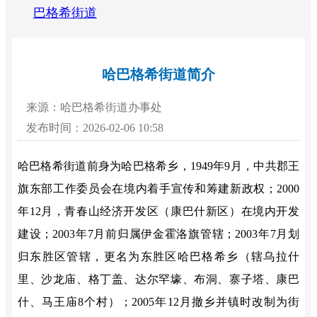
巴格希街道
哈巴格希街道简介
来源：哈巴格希街道办事处
发布时间：2026-02-06 10:58
哈巴格希街道前身为哈巴格希乡，
1949年9月，中共郡王
旗东部工作委员会在
境内
着手宣传和筹建新政权
；
2000
年12月，青春山经济开发区（康巴什新区）在境内开发
建设；
2003年7月前归属伊金霍洛旗管辖；2003年7月划
归东胜区管辖，更名为东胜区哈巴格希乡（辖乌拉什
里、沙龙庙、格丁盖、达尔罕壕、布洞、寨子塔、康巴
什、马王庙8个村）；2005年12月撤乡并镇时改制为街