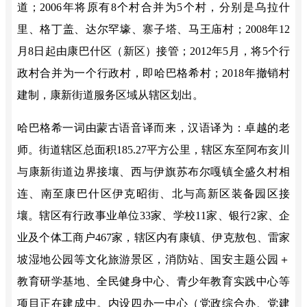
道；2006年将原有8个村合并为5个村，分别是乌拉什
里、格丁盖、达尔罕壕、寨子塔、马王庙村；2008年12
月8日起由康巴什区（新区）接管；2012年5月，将5个行
政村合并为一个行政村，即哈巴格希村；2018年撤销村
建制，
康新街道服务区域从辖区划出。
哈巴格希
一词由蒙古语音译而来，汉语译为：卓越的老
师。
街道辖区总面积
185.27平方公里，辖区东至阿布亥川
与康新街道边界接壤、西与伊旗苏布尔嘎镇全盛久村相
连、南至康巴什区伊克昭街、北与高新区装备园区接
壤。辖区有行政事业单位33家、学校11家、银行2家、企
业及个体工商户467家，辖区内有康镇、伊克敖包、雷家
坡湿地公园等文化旅游景区，消防站、国安主题公园＋
教育研学基地、全民健身中心、青少年教育实践中心等
项目正在建成中。内设四办一中心（党政综合办、党建