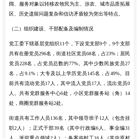
阔、
服务对象以转移农牧民为主
、涉农
、城市品质拓展
区、历史遗留问题
复杂
和信访矛盾较为突出
等特点。
（二）组织建设、干部配备及编制情况
党工委下辖基层党组织
11个，下设党支部9个，9个支部
共有在册党员296名，街道社区党员68名，占23%；居民
党员228名，占党员总数的77%。其中少数民族党员27
名，占9.1%；大专及以上学历党员145名，占49%。目
前共有流动党员17人，其中流入党员17人，流出党员0
人。
共有
党群服务中心
6处，小区党群服务站（角）1
4
处，商圈党群服务站
2处。
街道共有工作人员
136名，其中领导班子12人（包含挂
职2人）；正式干部39名（其中行政编6人、事业编31
人、派驻重点领域2人）；备案临时工16人（其中原村