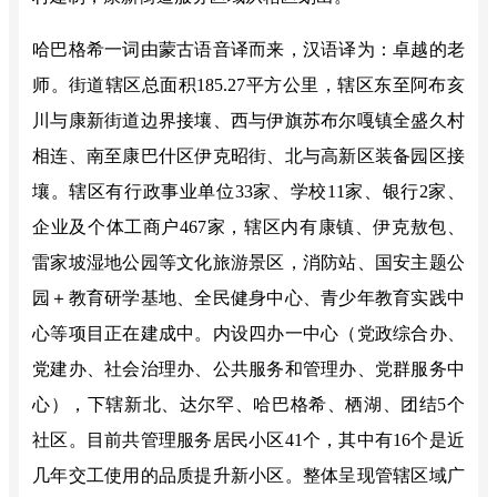
哈巴格希
一词由蒙古语音译而来，汉语译为：卓越的老
师。
街道辖区总面积
185.27平方公里，辖区东至阿布亥
川与康新街道边界接壤、西与伊旗苏布尔嘎镇全盛久村
相连、南至康巴什区伊克昭街、北与高新区装备园区接
壤。辖区有行政事业单位33家、学校11家、银行2家、
企业及个体工商户467家，辖区内有康镇、伊克敖包、
雷家坡湿地公园等文化旅游景区，消防站、国安主题公
园＋教育研学基地、全民健身中心、青少年教育实践中
心等项目正在建成中。内设四办一中心（党政综合办、
党建办、社会治理办、公共服务和管理办、党群服务中
心），下辖新北、达尔罕、哈巴格希、栖湖、团结5个
社区。目前共管理服务居民小区
41
个，其中有
16个是近
几年交工使用的品质提升新小区。
整体呈现管辖区域广