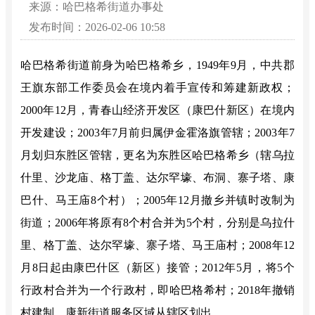
来源：哈巴格希街道办事处
发布时间：2026-02-06 10:58
哈巴格希街道前身为哈巴格希乡，
1949年9月，中共郡
王旗东部工作委员会在
境内
着手宣传和筹建新政权
；
2000年12月，青春山经济开发区（康巴什新区）在境内
开发建设；
2003年7月前归属伊金霍洛旗管辖；2003年7
月划归东胜区管辖，更名为东胜区哈巴格希乡（辖乌拉
什里、沙龙庙、格丁盖、达尔罕壕、布洞、寨子塔、康
巴什、马王庙8个村）；2005年12月撤乡并镇时改制为
街道；2006年将原有8个村合并为5个村，分别是乌拉什
里、格丁盖、达尔罕壕、寨子塔、马王庙村；2008年12
月8日起由康巴什区（新区）接管；2012年5月，将5个
行政村合并为一个行政村，即哈巴格希村；2018年撤销
村建制，
康新街道服务区域从辖区划出。