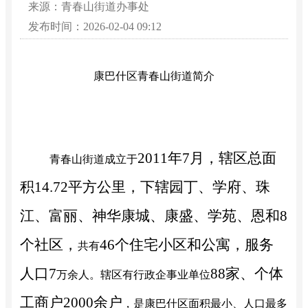
来源：青春山街道办事处
发布时间：2026-02-04 09:12
康巴什区青春山街道简介
2011年7月，辖区总面
青春山街道成立于
积14.72平方公里，下辖园丁、学府、珠
江、富丽、神华康城、康盛、学苑、恩和8
个社区，
46个住宅小区和公寓，服务
共有
人口
7
88家、个体
万
余
人。
辖区
有行政企事业单位
工商户2000余户
，
是
康巴什区面积最小、人口最多