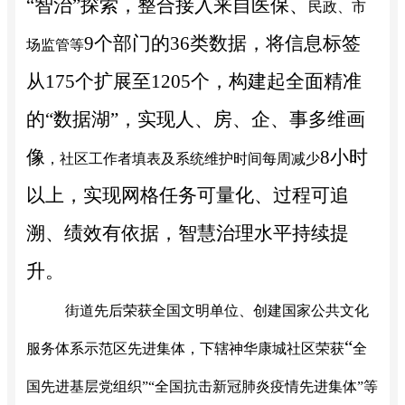
“智治”探索，整合接入来自医保、
民政
、市
9个部门的36类数据，将信息标签
场监管等
从175个扩展至1205个，构建起全面精准
的“数据湖”，实现人、房、企、事多维画
像
8小时
，
社区工作者填表及系统维护时间每周减少
以上，实现网格任务可量化、过程可追
溯、绩效有依据，智慧治理水平持续提
升。
街道先后荣获全国文明单位、创建国家公共文化
“
服务体系示范区先进集体
，
下辖神华康城社区荣获
全
国先进基层党组织
”“
全国抗击新冠肺炎疫情先进集体
”
等