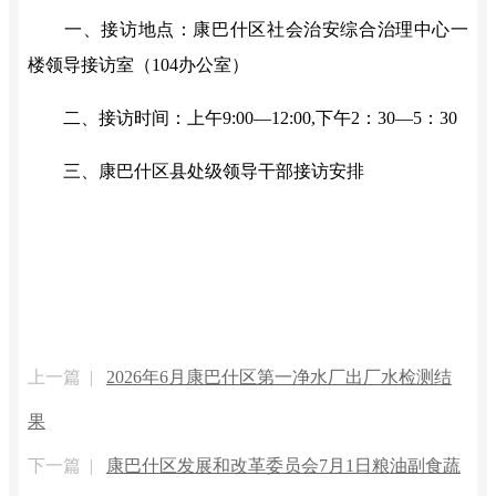
一、接访地点：康巴什区社会治安综合治理中心一
楼领导接访室（
104
办公室）
二、接访时间：上午
9:00
—
12:00,
下午
2
：
30
—
5
：
30
三、康巴什区县处级领导干部接访安排
上一篇 |
2026年6月康巴什区第一净水厂出厂水检测结
果
下一篇 |
康巴什区发展和改革委员会7月1日粮油副食蔬