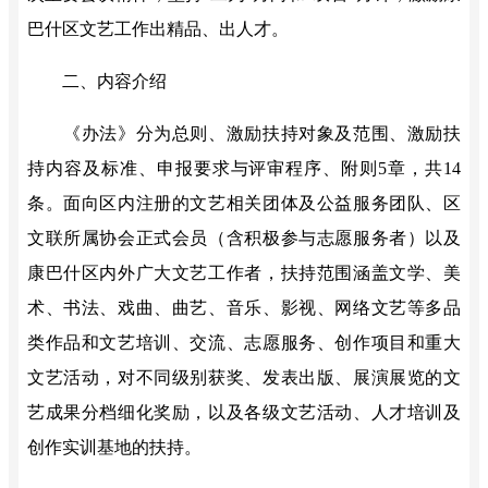
巴什区文艺工作出精品、出人才
。
二、内容介绍
《办法》分
为总则、激励扶持对象及范围、激励扶
持内容及标准、申报要求与评审程序、附则
5
章
，共
14
条。
面向区内注册的文
艺相关团体及公益服务团队、区
文联所属协会正式会员（含积极参与志愿服务者）以及
康巴什区内外
广大文艺工作者，扶持范围涵盖文学、美
术
、
书法、戏曲
、
曲艺、音乐、影视、网络文艺等多品
类作品
和
文艺培训、交流、志愿服务、创作项目和重大
文艺活动
，
对不同级别获奖、发表出版、展演展览的文
艺成果分档
细化
奖励，
以及
各级文艺活动、人才培训及
创作实训基地的扶持
。