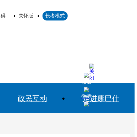
障碍
关怀版
长者模式
微信
微博
政民互动
走进康巴什