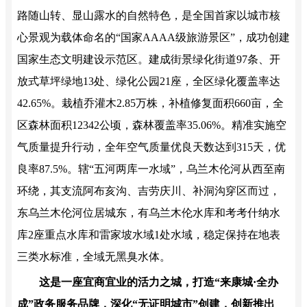
路随山转、显山露水的自然特色，是全国首家以城市核
心景观为载体命名的“国家AAAA级旅游景区”，成功创建
国家生态文明建设示范区。建成街景绿化街道97条、开
放式草坪绿地13处、绿化公园21座，全区绿化覆盖率达
42.65%。栽植乔灌木2.85万株，补植修复面积660亩，全
区森林面积12342公顷，森林覆盖率35.06%。精准实施空
气质量提升行动，全年空气质量优良天数达到315天，优
良率87.5%。辖“五河两库一水域”，乌兰木伦河从西至南
环绕，其支流阿布亥沟、吉劳庆川、补洞沟穿区而过，
东乌兰木伦河位居城东，有乌兰木伦水库和考考什纳水
库2座重点水库和雷家坡水域1处水域，稳定保持在地表
三类水标准，全域无黑臭水体。
这是一座宜商宜业的活力之城，打造“来康城·全办
成”政务服务品牌，深化“无证明城市”创建，创新推出