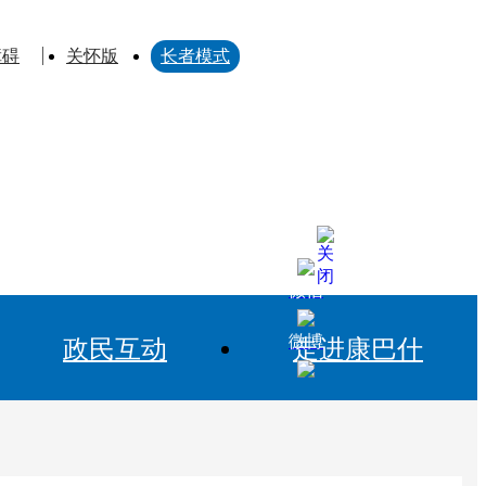
障碍
关怀版
长者模式
微信
微博
政民互动
走进康巴什