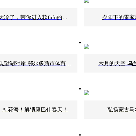
天冷了，带你进入软fufu的康巴什
夕阳下的雷家
观望湖对岸-鄂尔多斯市体育中心
六月的天空-乌
AI花海！解锁康巴什春天！
弘扬蒙古马