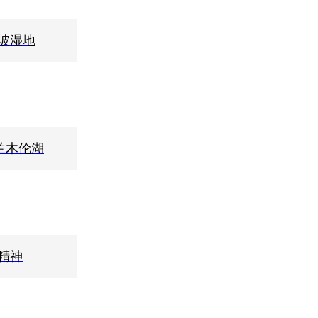
坡湿地
兰木伦湖
精神