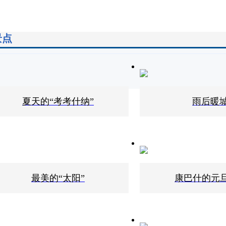
景点
夏天的“考考什纳”
雨后暖
最美的“太阳”
康巴什的元旦