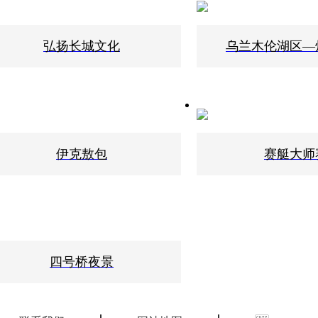
弘扬长城文化
乌兰木伦湖区—
伊克敖包
赛艇大师
四号桥夜景