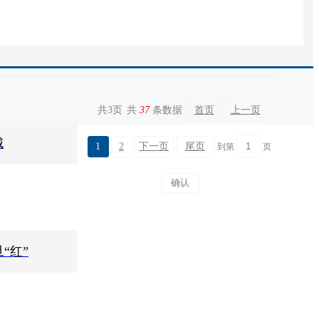
共
3
页
共
37
条数据
首页
上一页
城
1
2
下一页
尾页
到第
页
“红”