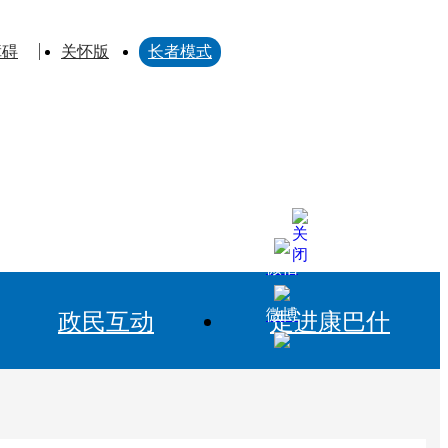
障碍
关怀版
长者模式
微信
微博
政民互动
走进康巴什