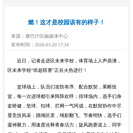
燃！这才是校园该有的样子！
来源：康巴什区融媒体中心
发布时间：2026-03-20 17:34
近日，记者走进区未来学校，体育场上人声鼎沸，
区未来学校“班超联赛”正在火热进行！
篮球场上，队员们攻防有序、配合默契，果断投
篮，每一次进球都引来阵阵欢呼；排球场内，选手们身
姿矫健，垫球、扣球、拦网一气呵成，在默契协作中尽
显竞技风采；跳绳区里，绳影翻飞、节奏明快，选手们
凝神聚力，用速度诠释青春活力；旋风跑赛道上，同学