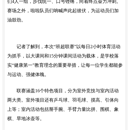
们4人一组，步伐统一、口号铿锵，向着终点奋力冲刺。
赛场之外，啦啦队员们呐喊声此起彼伏，为运动员们加
油鼓劲。
记者了解到，本次“班超联赛”以每日2小时体育活动
为抓手，以大课间和15分钟课间活动为载体，是学校落
实“健康第一”教育理念的重要举措，让每一位学生都能参
与运动、强健体魄。
联赛涵盖16个特色项目，分为室外竞技与室内活动
两大类。室外项目还有乒乓球、羽毛球、摸高、引体向
上等；室内活动包括掰手腕、手臂力量比拼、围棋、象
棋、旱地冰壶等。