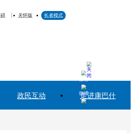
障碍
关怀版
长者模式
微信
微博
政民互动
走进康巴什