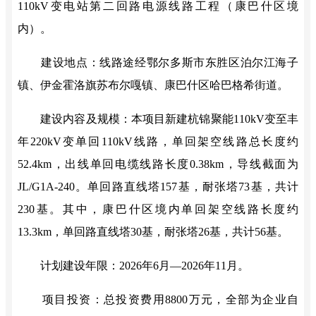
110kV
变电站第二回路电源线路工程（康巴什区境
内）
。
建设地点：线路途经鄂尔多斯市东胜区泊尔江海子
镇、伊金霍洛旗苏布尔嘎镇、康巴什区哈巴格希街道。
建设内容及规模：本项目新建杭锦聚能
110kV
变至丰
年
220kV
变单回
110kV
线路，单回架空线路总长度约
52.4km
，出线单回电缆线路长度
0.3
8
km
，导线截面为
JL/G1A-240
。单回路直线塔
1
57
基，耐张塔
73
基，共计
2
30
基。其中，康巴什区境内单回架空线路长度约
13.3km
，单回路直线塔
30
基，耐张塔
26
基，共计
56
基。
计划建设年限：
2026
年
6
月—
2026
年
11
月。
项目投资：总投资费用
8800
万元，全部为企业自