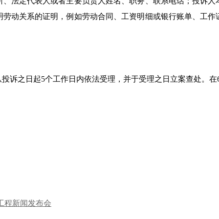
所、法定代表人或者主要负责人姓名、职务、联系电话；投诉人
明劳动关系的证明，例如劳动合同、工资明细或银行账单、工作
从投诉之日起
5
个工作日内依法受理，并于受理之日立案查处。在
工程新闻发布会