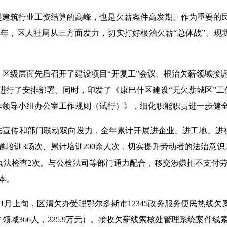
是建筑行业工资结算的高峰，也是欠薪案件高发期。作为重要的民
3
年，区人社局从三方面发力，切实打好根治欠薪“总体战”。现
，区级层面先后召开了建设项目“开复工”会议、根治欠薪领域接
进行了安排部署。同时，印发了《康巴什区建设“无欠薪城区”
作领导小组办公室工作规则（试行）》，细化职能职责进一步健
法宣传和部门联动双向发力，全年累计开展进企业、进工地、进
题培训
3
场次、累计培训
200
余人次，切实提升劳动者的法治意识
执法检查
2
次。与公检法司等部门通力配合，移交涉嫌拒不支付
本。
11
月上旬，区清欠办受理鄂尔多斯市
12345
政务服务便民热线欠
筑领域
366
人，
225.9
万元）。接收欠薪线索核处管理系统案件线