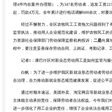
理
4
件均在案件办理期），为
347
名劳动者，追发工资
22
起，罚款
4
万元。全年累计进行电话调解
600
余次，对屡
经过不懈努力，全区农牧民工工资拖欠问题得到了
监管执法，推动用人企业规范化建设，维护农牧民工的
力资源社会保障部门劳动保障监察机构投诉；
二是
向属
程中，要注意妥善保存劳动合同、上岗证、考勤记录、
记者1：
康巴什区对新业态劳动用工是如何监管与服
白帆：
为了进一步维护我区新就业形态劳动者劳动
合治理，合力推动新就业形态规范健康发展，促进公平
通过对顺丰速运、美团外卖、淘宝网店等新就业形
主体能主动承担责任，保障劳动者合法权益。今年我们
进一步强化了用工企业的责任，增强了企业依法合规用