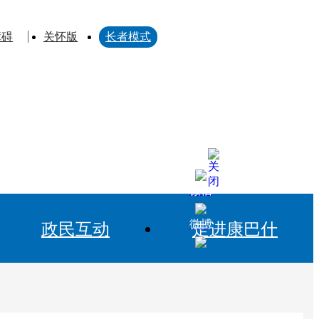
障碍
关怀版
长者模式
微信
微博
政民互动
走进康巴什