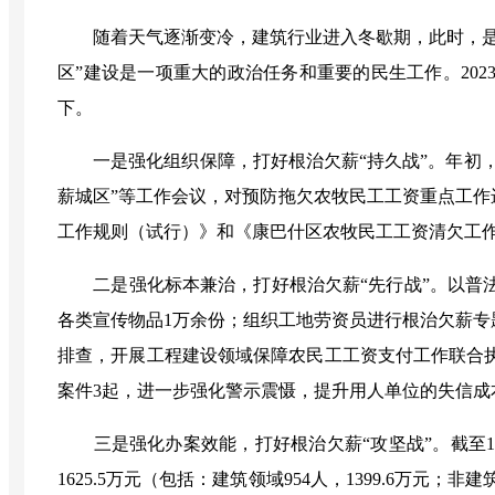
随着天气逐渐变冷，建筑行业进入冬歇期，此时，
区”建设是一项重大的政治任务和重要的民生工作。
202
下。
一是强化组织保障，打好根治欠薪“持久战”。
年初
薪城区”等工作会议，对预防拖欠农牧民工工资重点工作
工作规则（试行）》和《康巴什区农牧民工工资清欠工
二是强化标本兼治，打好根治欠薪“先行战”。
以普
各类宣传物品
1
万余份；组织工地劳资员进行根治欠薪专
排查，开展工程建设领域保障农民工工资支付工作联合
案件
3
起，进一步强化警示震慑，提升用人单位的失信成
三是强化办案效能，打好根治欠薪“攻坚战”
。截至
1625.5
万元（包括：建筑领域
954
人，
1399.6
万元；非建