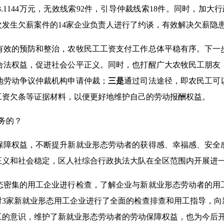
3.1144
万元，无效线索
92
件，引导仲裁线索
18
件。同时，加大行
次发生欠薪案件的
14
家企业负责人进行了约谈，有效解决欠薪隐
有效的预防和整治，农牧民工工资支付工作总体平稳有序。下一
合法权益，促进社会公平正义。同时，也打醒广大农牧民工朋友
地劳动争议仲裁机构申请仲裁；
三是
通过司法途径，即农民工可
工资欠条等证据材料，以便更好地维护自己的劳动报酬权益。
务的？
保障权益，不断提升新就业形态劳动者的获得感、幸福感、安全
正义和社会稳定，区人社综合行政执法大队在全区范围内开展进
态密集的用工企业进行检查，了解企业与新就业形态劳动者的用
对
3
家新就业形态用工企业进行了全面的检查排查和用工指导，向
工的意识，维护了新就业形态劳动者的劳动保障权益，也为今后