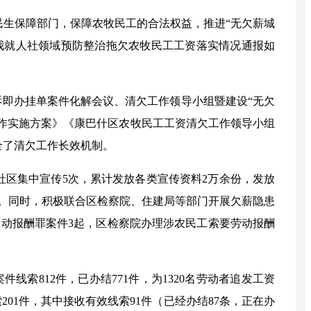
生保障部门，保障农牧民工的合法权益，推进“无欠薪城
我就人社领域预防整治拖欠农牧民工工资落实情况通报如
诉即办挂单案件化解会议、清欠工作领导小组暨建设“无欠
工作实施方案》《康巴什区农牧民工工资清欠工作领导小组
全了清欠工作长效机制。
社区集中宣传
5
次，累计发放各类宣传资料
2
万余份，发放
。同时，积极联合区检察院、住建局等部门开展欠薪隐患
劳动报酬罪案件
3
起，区检察院办理涉农民工索要劳动报酬
案件线索
812
件，已办结
771
件，为
1320
名劳动者追发工资
索
201
件，其中接收有效线索
91
件（已经办结
87
条，正在办